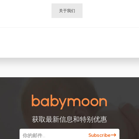
关于我们
获取最新信息和特别优惠