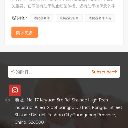
关重要。它不仅有助于防止细菌传播，还有助于确保您的牛
奶供应不含细菌和其他污染物。以下是有关如何保持吸乳器
热门标签 :
吸奶器套件
吸奶器制造商
吸奶器套件清洁
套件清洁卫生的一些提示。 1. 每次使用后清洁：每次使用
后，请务必清洁吸奶器套件的所有部件。这包括管道、瓶
阅读更多
子、法兰、阀门以及套件附带的任何其他配件。确保用温水
冲洗所有部件，然后使用温和的洗洁精或清洁溶液擦去吸奶
过程中可能积聚的牛奶残留物或污垢。完成清洁后，再次用
温水冲洗所有部件并让其风干，然后将其存放在干净的容器
中。 2. 定期消毒：为了确保您的吸乳器套件完全没有细菌
和其他污染物，定期对其所有组件进行消毒非常重要。有多
种方法可以做到这一点，包括将部件在水中煮沸五分钟或使
用专为吸奶器设计的电动蒸汽消毒器。如果您选择煮沸部
件，请确保在打开热源之前将它们完全浸入水中，并在再次
处理之前让它们冷却。 3. 根据需要更换零件：随着时间的
地址 : No. 17 Keyuan 3rd Rd, Shunde High-Tech
推移，吸乳器套件的某些组件可能会因经常使用而磨损或损
Industrial Area, Xiaohuangpu District, Ronggui Street,
坏。为了维持宝宝的母乳供应的安全环境，尽快更换这些部
Shunde District, Foshan City,Guangdong Province,
件非常重要。确保定期检查所有部件是否有磨损迹象，例如
China, 528300
管道或阀门出现裂纹或撕裂，无法正常关闭。如果您发现吸