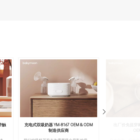
带触
充电式双吸奶器 YM-8167 OEM & ODM
出厂价免提穿戴式
制造供应商
OE