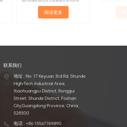
内置1200mAh可充电锂电池，设计紧凑， 自动吸奶器 可以放进最多的袋子里。您可以使用不同的电源为其充电。妈妈们可以随时随地吸奶，为宝宝获取足够的乳汁，方便旅行、办公室或家庭使用。
我们的吸奶器旨在为需要吸出母乳的母亲提供安全有效的方式。采用不含 BPA 的材料制成，具有舒适的体验。凭借安全吸力和预编程，您可以对我们吸奶器的安全性和有效性充满信心。它易于使用，并具有按摩和抽吸模式，可调节以满足不同的需求。
阅读更多
阅
联系我们
地址 : No. 17 Keyuan 3rd Rd, Shunde
High-Tech Industrial Area,
Xiaohuangpu District, Ronggui
Street, Shunde District, Foshan
City,Guangdong Province, China,
528300
电话 : +86 13567769890