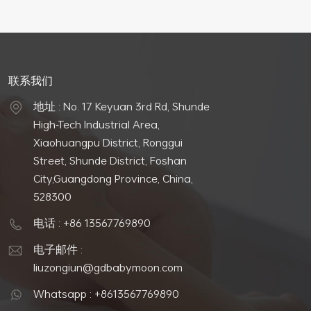
联系我们
地址 : No. 17 Keyuan 3rd Rd, Shunde
High-Tech Industrial Area,
Xiaohuangpu District, Ronggui
Street, Shunde District, Foshan
City,Guangdong Province, China,
528300
电话 : +86 13567769890
电子邮件 :
liuzongiun@gdbabymoon.com
Whatsapp : +8613567769890